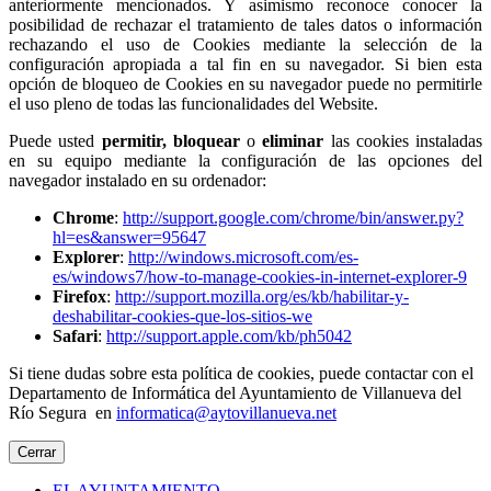
anteriormente mencionados. Y asimismo reconoce conocer la
posibilidad de rechazar el tratamiento de tales datos o información
rechazando el uso de Cookies mediante la selección de la
configuración apropiada a tal fin en su navegador. Si bien esta
opción de bloqueo de Cookies en su navegador puede no permitirle
el uso pleno de todas las funcionalidades del Website.
Puede usted
permitir,
bloquear
o
eliminar
las cookies instaladas
en su equipo mediante la configuración de las opciones del
navegador instalado en su ordenador:
Chrome
:
http://support.google.com/chrome/bin/answer.py?
hl=es&answer=95647
Explorer
:
http://windows.microsoft.com/es-
es/windows7/how-to-manage-cookies-in-internet-explorer-9
Firefox
:
http://support.mozilla.org/es/kb/habilitar-y-
deshabilitar-cookies-que-los-sitios-we
Safari
:
http://support.apple.com/kb/ph5042
Si tiene dudas sobre esta política de cookies, puede contactar con el
Departamento de Informática del Ayuntamiento de Villanueva del
Río Segura en
informatica@aytovillanueva.net
Cerrar
EL AYUNTAMIENTO