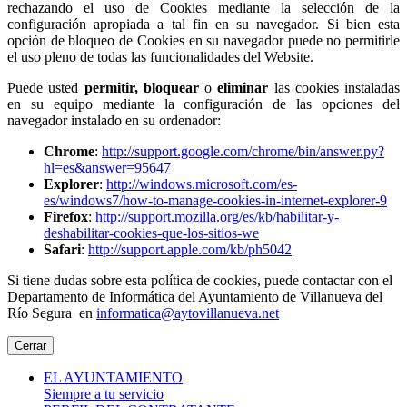
rechazando el uso de Cookies mediante la selección de la
configuración apropiada a tal fin en su navegador. Si bien esta
opción de bloqueo de Cookies en su navegador puede no permitirle
el uso pleno de todas las funcionalidades del Website.
Puede usted
permitir,
bloquear
o
eliminar
las cookies instaladas
en su equipo mediante la configuración de las opciones del
navegador instalado en su ordenador:
Chrome
:
http://support.google.com/chrome/bin/answer.py?
hl=es&answer=95647
Explorer
:
http://windows.microsoft.com/es-
es/windows7/how-to-manage-cookies-in-internet-explorer-9
Firefox
:
http://support.mozilla.org/es/kb/habilitar-y-
deshabilitar-cookies-que-los-sitios-we
Safari
:
http://support.apple.com/kb/ph5042
Si tiene dudas sobre esta política de cookies, puede contactar con el
Departamento de Informática del Ayuntamiento de Villanueva del
Río Segura en
informatica@aytovillanueva.net
Cerrar
EL AYUNTAMIENTO
Siempre a tu servicio