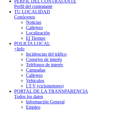
PERFIL DEL CONTRATANTE
Perfil del contratante
TU LOCALIDAD
Conócenos
Noticias
Callejero
Localización
El Tiempo
POLICÍA LOCAL
+Info
Incidencias del tráfico
Consejos de interés
Teléfonos de interés
Campañas
Callejero
Vehículos
I.T.V (ciclomotores)
PORTAL DE LA TRANSPARENCIA
Todos los datos
Información General
Empleo