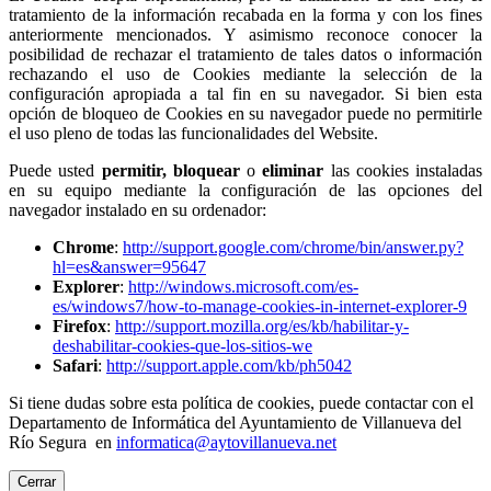
tratamiento de la información recabada en la forma y con los fines
anteriormente mencionados. Y asimismo reconoce conocer la
posibilidad de rechazar el tratamiento de tales datos o información
rechazando el uso de Cookies mediante la selección de la
configuración apropiada a tal fin en su navegador. Si bien esta
opción de bloqueo de Cookies en su navegador puede no permitirle
el uso pleno de todas las funcionalidades del Website.
Puede usted
permitir,
bloquear
o
eliminar
las cookies instaladas
en su equipo mediante la configuración de las opciones del
navegador instalado en su ordenador:
Chrome
:
http://support.google.com/chrome/bin/answer.py?
hl=es&answer=95647
Explorer
:
http://windows.microsoft.com/es-
es/windows7/how-to-manage-cookies-in-internet-explorer-9
Firefox
:
http://support.mozilla.org/es/kb/habilitar-y-
deshabilitar-cookies-que-los-sitios-we
Safari
:
http://support.apple.com/kb/ph5042
Si tiene dudas sobre esta política de cookies, puede contactar con el
Departamento de Informática del Ayuntamiento de Villanueva del
Río Segura en
informatica@aytovillanueva.net
Cerrar