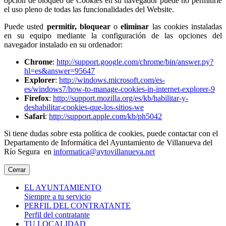
opción de bloqueo de Cookies en su navegador puede no permitirle
el uso pleno de todas las funcionalidades del Website.
Puede usted
permitir,
bloquear
o
eliminar
las cookies instaladas
en su equipo mediante la configuración de las opciones del
navegador instalado en su ordenador:
Chrome
:
http://support.google.com/chrome/bin/answer.py?
hl=es&answer=95647
Explorer
:
http://windows.microsoft.com/es-
es/windows7/how-to-manage-cookies-in-internet-explorer-9
Firefox
:
http://support.mozilla.org/es/kb/habilitar-y-
deshabilitar-cookies-que-los-sitios-we
Safari
:
http://support.apple.com/kb/ph5042
Si tiene dudas sobre esta política de cookies, puede contactar con el
Departamento de Informática del Ayuntamiento de Villanueva del
Río Segura en
informatica@aytovillanueva.net
Cerrar
EL AYUNTAMIENTO
Siempre a tu servicio
PERFIL DEL CONTRATANTE
Perfil del contratante
TU LOCALIDAD