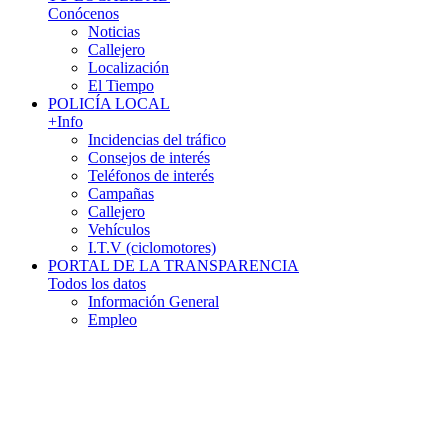
Conócenos
Noticias
Callejero
Localización
El Tiempo
POLICÍA LOCAL
+Info
Incidencias del tráfico
Consejos de interés
Teléfonos de interés
Campañas
Callejero
Vehículos
I.T.V (ciclomotores)
PORTAL DE LA TRANSPARENCIA
Todos los datos
Información General
Empleo