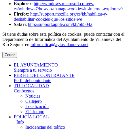
Explorer
:
http://windows.microsoft.com/es-
es/windows7/how-to-manage-cookies-in-internet-explorer-9
Firefox
:
http://support.mozilla.org/es/kb/habilitar-y-
deshabilitar-cookies-que-los-sitios-we
Safari
:
http://support.apple.com/kb/ph5042
Si tiene dudas sobre esta política de cookies, puede contactar con el
Departamento de Informática del Ayuntamiento de Villanueva del
Río Segura en
informatica@aytovillanueva.net
Cerrar
EL AYUNTAMIENTO
Siempre a tu servicio
PERFIL DEL CONTRATANTE
Perfil del contratante
TU LOCALIDAD
Conócenos
Noticias
Callejero
Localización
El Tiempo
POLICÍA LOCAL
+Info
Incidencias del tráfico