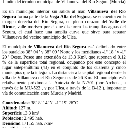
Límite del término municipal de Villanueva del Río Segura (Murcia)
Es un municipio interior sin salida al mar.
Villanueva del Río
Segura
forma parte de la
Vega Alta del Segura
, se encuentra en la
margen derecha del Río Segura, en pleno corazón del
Valle de
Ricote
, valle morisco por el que discurren las tranquilas aguas del
Segura, el cual hace una amplia curva que sirve para separar
Villanueva del vecino municipio de Ulea.
El municipio de
Villanueva del Río Segura
está delimitado entre
los paralelos 38° 04 ' y 38° 09 ' Norte y los meridianos -1° 18 ' y -1°
20 ' Oeste. Posee una extensión de 13,3 Km², que suponen el 0,12
% de la superficie total regional, ocupando por este concepto el
lugar antepenúltimo (43) en el conjunto de los cuarenta y cinco
municipios que la integran. La distancia a la capital regional desde la
villa de Villanueva del Río Segura es de 26 Km. El municipio está
relativamente próximo a la Autovía de la N-301 (por Archena, a
través de la MU-522 , y por Ulea, a través de la B-12 ), importante
vía de comunicación entre Murcia y Madrid.
Coordenadas:
38° 8′ 14″N -1° 19′ 26″O
Altitud:
127 m.
Superficie
13,3 km²
Población:
2.495 hab.
Densidad
171,55 hab. /km²