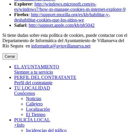
Explorer
:
http://windows.microsoft.com/es-
es/windows7/how-to-manage-cookies-in-internet-explorer-9
Firefox
:
http://support.mozilla.org/es/kb/habilitar-y-
deshabilitar-cookies-que-los-sitios-we
Safari
:
http://support.apple.com/kb/ph5042
Si tiene dudas sobre esta política de cookies, puede contactar con el
Departamento de Informática del Ayuntamiento de Villanueva del
Río Segura en
informatica@aytovillanueva.net
Cerrar
EL AYUNTAMIENTO
Siempre a tu servicio
PERFIL DEL CONTRATANTE
Perfil del contratante
TU LOCALIDAD
Conócenos
Noticias
Callejero
Localización
El Tiempo
POLICÍA LOCAL
+Info
Incidencias del tráfico