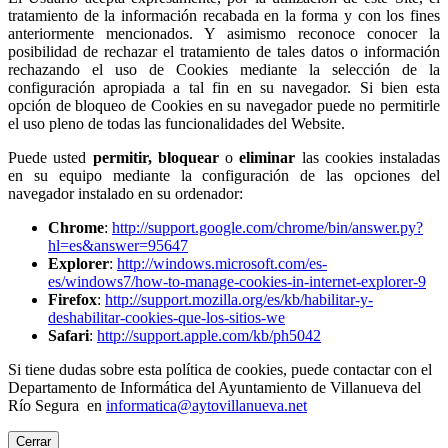
tratamiento de la información recabada en la forma y con los fines
anteriormente mencionados. Y asimismo reconoce conocer la
posibilidad de rechazar el tratamiento de tales datos o información
rechazando el uso de Cookies mediante la selección de la
configuración apropiada a tal fin en su navegador. Si bien esta
opción de bloqueo de Cookies en su navegador puede no permitirle
el uso pleno de todas las funcionalidades del Website.
Puede usted
permitir,
bloquear
o
eliminar
las cookies instaladas
en su equipo mediante la configuración de las opciones del
navegador instalado en su ordenador:
Chrome
:
http://support.google.com/chrome/bin/answer.py?
hl=es&answer=95647
Explorer
:
http://windows.microsoft.com/es-
es/windows7/how-to-manage-cookies-in-internet-explorer-9
Firefox
:
http://support.mozilla.org/es/kb/habilitar-y-
deshabilitar-cookies-que-los-sitios-we
Safari
:
http://support.apple.com/kb/ph5042
Si tiene dudas sobre esta política de cookies, puede contactar con el
Departamento de Informática del Ayuntamiento de Villanueva del
Río Segura en
informatica@aytovillanueva.net
Cerrar