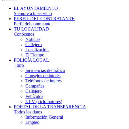
EL AYUNTAMIENTO
Siempre a tu servicio
PERFIL DEL CONTRATANTE
Perfil del contratante
TU LOCALIDAD
Conócenos
Noticias
Callejero
Localización
El Tiempo
POLICÍA LOCAL
+Info
Incidencias del tráfico
Consejos de interés
Teléfonos de interés
Campañas
Callejero
Vehículos
I.T.V (ciclomotores)
PORTAL DE LA TRANSPARENCIA
Todos los datos
Información General
Empleo