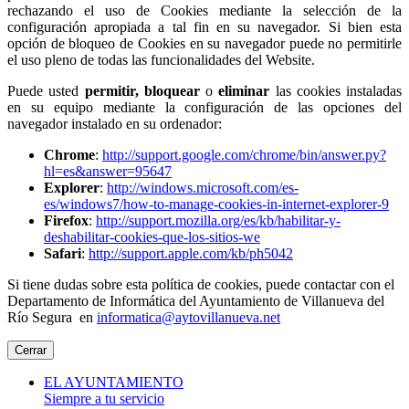
rechazando el uso de Cookies mediante la selección de la
configuración apropiada a tal fin en su navegador. Si bien esta
opción de bloqueo de Cookies en su navegador puede no permitirle
el uso pleno de todas las funcionalidades del Website.
Puede usted
permitir,
bloquear
o
eliminar
las cookies instaladas
en su equipo mediante la configuración de las opciones del
navegador instalado en su ordenador:
Chrome
:
http://support.google.com/chrome/bin/answer.py?
hl=es&answer=95647
Explorer
:
http://windows.microsoft.com/es-
es/windows7/how-to-manage-cookies-in-internet-explorer-9
Firefox
:
http://support.mozilla.org/es/kb/habilitar-y-
deshabilitar-cookies-que-los-sitios-we
Safari
:
http://support.apple.com/kb/ph5042
Si tiene dudas sobre esta política de cookies, puede contactar con el
Departamento de Informática del Ayuntamiento de Villanueva del
Río Segura en
informatica@aytovillanueva.net
Cerrar
EL AYUNTAMIENTO
Siempre a tu servicio