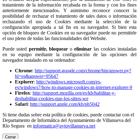
tratamiento de la información recabada en la forma y con los fines
anteriormente mencionados. Y asimismo reconoce conocer la
posibilidad de rechazar el tratamiento de tales datos o información
rechazando el uso de Cookies mediante la selección de la
configuración apropiada a tal fin en su navegador. Si bien esta
opción de bloqueo de Cookies en su navegador puede no permitirle
el uso pleno de todas las funcionalidades del Website.
Puede usted
permitir,
bloquear
o
eliminar
las cookies instaladas
en su equipo mediante la configuración de las opciones del
navegador instalado en su ordenador:
Chrome
:
http://support.google.com/chrome/bin/answer.py?
hl=es&answer=95647
Explorer
:
http://windows.microsoft.com/es-
es/windows7/how-to-manage-cookies-in-internet-explorer-9
Firefox
:
http://support.mozilla.org/es/kb/habilitar-y-
deshabilitar-cookies-que-los-sitios-we
Safari
:
http://support.apple.com/kb/ph5042
Si tiene dudas sobre esta política de cookies, puede contactar con el
Departamento de Informática del Ayuntamiento de Villanueva del
Río Segura en
informatica@aytovillanueva.net
Cerrar