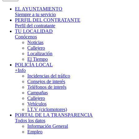
EL AYUNTAMIENTO
Siempre a tu servicio
PERFIL DEL CONTRATANTE
Perfil del contratante
TU LOCALIDAD
Conócenos
Noticias
Callejero
Localización
El Tiempo
POLICÍA LOCAL
+Info
Incidencias del tráfico
Consejos de interés
Teléfonos de interés
Campañas
Callejero
Vehículos
I.T.V (ciclomotores)
PORTAL DE LA TRANSPARENCIA
Todos los datos
Información General
Empleo