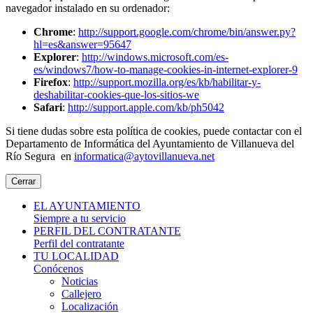
navegador instalado en su ordenador:
Chrome
:
http://support.google.com/chrome/bin/answer.py?
hl=es&answer=95647
Explorer
:
http://windows.microsoft.com/es-
es/windows7/how-to-manage-cookies-in-internet-explorer-9
Firefox
:
http://support.mozilla.org/es/kb/habilitar-y-
deshabilitar-cookies-que-los-sitios-we
Safari
:
http://support.apple.com/kb/ph5042
Si tiene dudas sobre esta política de cookies, puede contactar con el
Departamento de Informática del Ayuntamiento de Villanueva del
Río Segura en
informatica@aytovillanueva.net
Cerrar
EL AYUNTAMIENTO
Siempre a tu servicio
PERFIL DEL CONTRATANTE
Perfil del contratante
TU LOCALIDAD
Conócenos
Noticias
Callejero
Localización