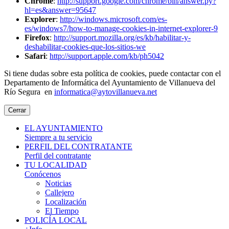
Chrome
:
http://support.google.com/chrome/bin/answer.py?
hl=es&answer=95647
Explorer
:
http://windows.microsoft.com/es-
es/windows7/how-to-manage-cookies-in-internet-explorer-9
Firefox
:
http://support.mozilla.org/es/kb/habilitar-y-
deshabilitar-cookies-que-los-sitios-we
Safari
:
http://support.apple.com/kb/ph5042
Si tiene dudas sobre esta política de cookies, puede contactar con el
Departamento de Informática del Ayuntamiento de Villanueva del
Río Segura en
informatica@aytovillanueva.net
Cerrar
EL AYUNTAMIENTO
Siempre a tu servicio
PERFIL DEL CONTRATANTE
Perfil del contratante
TU LOCALIDAD
Conócenos
Noticias
Callejero
Localización
El Tiempo
POLICÍA LOCAL