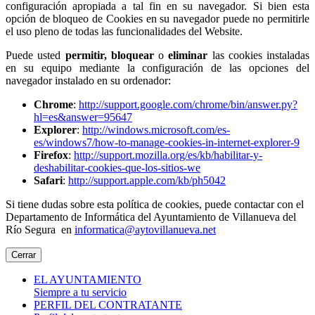
configuración apropiada a tal fin en su navegador. Si bien esta
opción de bloqueo de Cookies en su navegador puede no permitirle
el uso pleno de todas las funcionalidades del Website.
Puede usted
permitir,
bloquear
o
eliminar
las cookies instaladas
en su equipo mediante la configuración de las opciones del
navegador instalado en su ordenador:
Chrome
:
http://support.google.com/chrome/bin/answer.py?
hl=es&answer=95647
Explorer
:
http://windows.microsoft.com/es-
es/windows7/how-to-manage-cookies-in-internet-explorer-9
Firefox
:
http://support.mozilla.org/es/kb/habilitar-y-
deshabilitar-cookies-que-los-sitios-we
Safari
:
http://support.apple.com/kb/ph5042
Si tiene dudas sobre esta política de cookies, puede contactar con el
Departamento de Informática del Ayuntamiento de Villanueva del
Río Segura en
informatica@aytovillanueva.net
Cerrar
EL AYUNTAMIENTO
Siempre a tu servicio
PERFIL DEL CONTRATANTE