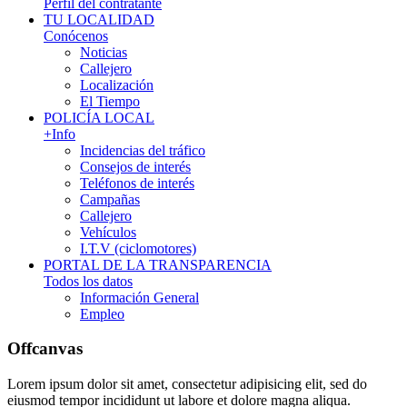
Perfil del contratante
TU LOCALIDAD
Conócenos
Noticias
Callejero
Localización
El Tiempo
POLICÍA LOCAL
+Info
Incidencias del tráfico
Consejos de interés
Teléfonos de interés
Campañas
Callejero
Vehículos
I.T.V (ciclomotores)
PORTAL DE LA TRANSPARENCIA
Todos los datos
Información General
Empleo
Offcanvas
Lorem ipsum dolor sit amet, consectetur adipisicing elit, sed do
eiusmod tempor incididunt ut labore et dolore magna aliqua.