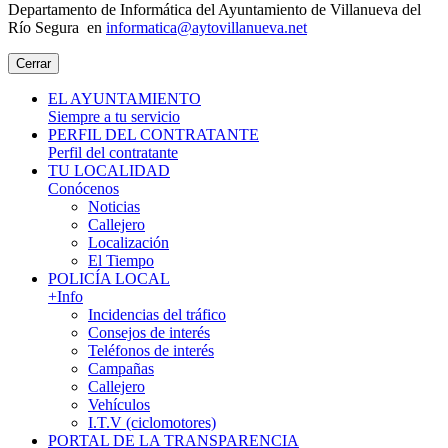
Departamento de Informática del Ayuntamiento de Villanueva del
Río Segura en
informatica@aytovillanueva.net
Cerrar
EL AYUNTAMIENTO
Siempre a tu servicio
PERFIL DEL CONTRATANTE
Perfil del contratante
TU LOCALIDAD
Conócenos
Noticias
Callejero
Localización
El Tiempo
POLICÍA LOCAL
+Info
Incidencias del tráfico
Consejos de interés
Teléfonos de interés
Campañas
Callejero
Vehículos
I.T.V (ciclomotores)
PORTAL DE LA TRANSPARENCIA