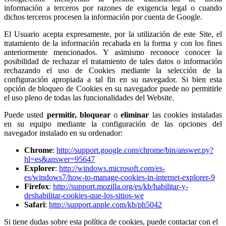
información a terceros por razones de exigencia legal o cuando
dichos terceros procesen la información por cuenta de Google.
El Usuario acepta expresamente, por la utilización de este Site, el
tratamiento de la información recabada en la forma y con los fines
anteriormente mencionados. Y asimismo reconoce conocer la
posibilidad de rechazar el tratamiento de tales datos o información
rechazando el uso de Cookies mediante la selección de la
configuración apropiada a tal fin en su navegador. Si bien esta
opción de bloqueo de Cookies en su navegador puede no permitirle
el uso pleno de todas las funcionalidades del Website.
Puede usted
permitir,
bloquear
o
eliminar
las cookies instaladas
en su equipo mediante la configuración de las opciones del
navegador instalado en su ordenador:
Chrome
:
http://support.google.com/chrome/bin/answer.py?
hl=es&answer=95647
Explorer
:
http://windows.microsoft.com/es-
es/windows7/how-to-manage-cookies-in-internet-explorer-9
Firefox
:
http://support.mozilla.org/es/kb/habilitar-y-
deshabilitar-cookies-que-los-sitios-we
Safari
:
http://support.apple.com/kb/ph5042
Si tiene dudas sobre esta política de cookies, puede contactar con el