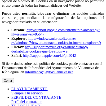
opción de bloqueo de Cookies en su navegador puede no permitirle
el uso pleno de todas las funcionalidades del Website.
Puede usted
permitir,
bloquear
o
eliminar
las cookies instaladas
en su equipo mediante la configuración de las opciones del
navegador instalado en su ordenador:
Chrome
:
http://support.google.com/chrome/bin/answer.py?
hl=es&answer=95647
Explorer
:
http://windows.microsoft.com/es-
es/windows7/how-to-manage-cookies-in-internet-explorer-9
Firefox
:
http://support.mozilla.org/es/kb/habilitar-y-
deshabilitar-cookies-que-los-sitios-we
Safari
:
http://support.apple.com/kb/ph5042
Si tiene dudas sobre esta política de cookies, puede contactar con el
Departamento de Informática del Ayuntamiento de Villanueva del
Río Segura en
informatica@aytovillanueva.net
Cerrar
EL AYUNTAMIENTO
Siempre a tu servicio
PERFIL DEL CONTRATANTE
Perfil del contratante
TU LOCALIDAD