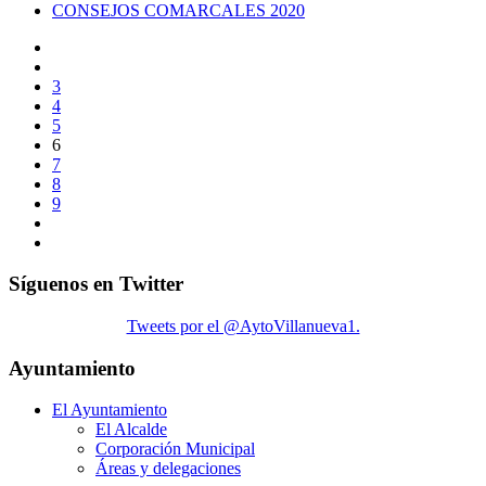
CONSEJOS COMARCALES 2020
3
4
5
6
7
8
9
Síguenos en Twitter
Tweets por el @AytoVillanueva1.
Ayuntamiento
El Ayuntamiento
El Alcalde
Corporación Municipal
Áreas y delegaciones