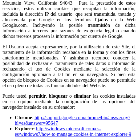
Mountain View, California 94043. Para la prestación de estos
servicios, estos utilizan cookies que recopilan la información,
incluida la dirección IP del usuario, que será transmitida, tratada y
almacenada por Google en los términos fijados en la Web
Google.com. Incluyendo la posible transmisión de dicha
información a terceros por razones de exigencia legal o cuando
dichos terceros procesen la información por cuenta de Google.
El Usuario acepta expresamente, por la utilización de este Site, el
tratamiento de la información recabada en la forma y con los fines
anteriormente mencionados. Y asimismo reconoce conocer la
posibilidad de rechazar el tratamiento de tales datos o información
rechazando el uso de Cookies mediante la selección de la
configuración apropiada a tal fin en su navegador. Si bien esta
opción de bloqueo de Cookies en su navegador puede no permitirle
el uso pleno de todas las funcionalidades del Website.
Puede usted
permitir,
bloquear
o
eliminar
las cookies instaladas
en su equipo mediante la configuración de las opciones del
navegador instalado en su ordenador:
Chrome
:
http://support.google.com/chrome/bin/answer.py?
hl=es&answer=95647
Explorer
:
http://windows.microsoft.com/es-
es/windows7/how-to-manage-cookies-in-internet-explorer-9