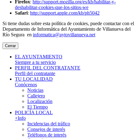
Firefox
:
http://support.mozilla.org/es/kb/habilitar-y-
deshabilitar-cookies-que-los-sitios-we
Safari
:
http://support.apple.com/kb/ph5042
Si tiene dudas sobre esta política de cookies, puede contactar con el
Departamento de Informática del Ayuntamiento de Villanueva del
Río Segura en
informatica@aytovillanueva.net
Cerrar
EL AYUNTAMIENTO
Siempre a tu servicio
PERFIL DEL CONTRATANTE
Perfil del contratante
TU LOCALIDAD
Conócenos
Noticias
Callejero
Localización
El Tiempo
POLICÍA LOCAL
+Info
Incidencias del tráfico
Consejos de interés
Teléfonos de interés