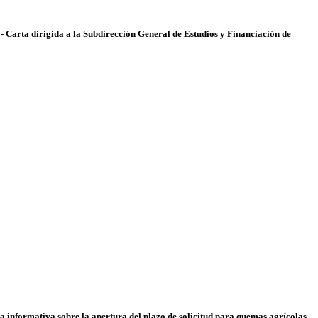
 Carta dirigida a la Subdirección General de Estudios y Financiación de
a informativa sobre la apertura del plazo de solicitud para quemas agrícolas