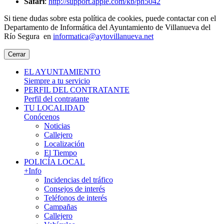
Safari
:
http://support.apple.com/kb/ph5042
Si tiene dudas sobre esta política de cookies, puede contactar con el
Departamento de Informática del Ayuntamiento de Villanueva del
Río Segura en
informatica@aytovillanueva.net
Cerrar
EL AYUNTAMIENTO
Siempre a tu servicio
PERFIL DEL CONTRATANTE
Perfil del contratante
TU LOCALIDAD
Conócenos
Noticias
Callejero
Localización
El Tiempo
POLICÍA LOCAL
+Info
Incidencias del tráfico
Consejos de interés
Teléfonos de interés
Campañas
Callejero