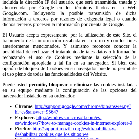
incluida la dirección IP del usuario, que será transmitida, tratada y
almacenada por Google en los términos fijados en la Web
Google.com. Incluyendo la posible transmisión de dicha
información a terceros por razones de exigencia legal o cuando
dichos terceros procesen la información por cuenta de Google.
El Usuario acepta expresamente, por la utilización de este Site, el
tratamiento de la información recabada en la forma y con los fines
anteriormente mencionados. Y asimismo reconoce conocer la
posibilidad de rechazar el tratamiento de tales datos o información
rechazando el uso de Cookies mediante la selección de la
configuración apropiada a tal fin en su navegador. Si bien esta
opción de bloqueo de Cookies en su navegador puede no permitirle
el uso pleno de todas las funcionalidades del Website.
Puede usted
permitir,
bloquear
o
eliminar
las cookies instaladas
en su equipo mediante la configuración de las opciones del
navegador instalado en su ordenador:
Chrome
:
http://support.google.com/chrome/bin/answer.py?
hl=es&answer=95647
Explorer
:
http://windows.microsoft.com/es-
es/windows7/how-to-manage-cookies-in-internet-explorer-9
Firefox
:
http://support.mozilla.org/es/kb/habilitar-y-
deshabilitar-cookies-que-los-sitios-we