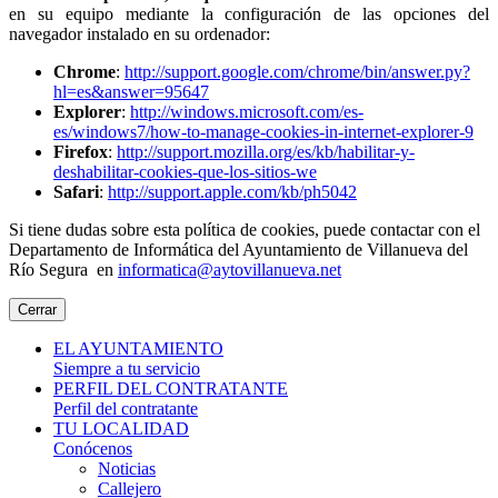
en su equipo mediante la configuración de las opciones del
navegador instalado en su ordenador:
Chrome
:
http://support.google.com/chrome/bin/answer.py?
hl=es&answer=95647
Explorer
:
http://windows.microsoft.com/es-
es/windows7/how-to-manage-cookies-in-internet-explorer-9
Firefox
:
http://support.mozilla.org/es/kb/habilitar-y-
deshabilitar-cookies-que-los-sitios-we
Safari
:
http://support.apple.com/kb/ph5042
Si tiene dudas sobre esta política de cookies, puede contactar con el
Departamento de Informática del Ayuntamiento de Villanueva del
Río Segura en
informatica@aytovillanueva.net
Cerrar
EL AYUNTAMIENTO
Siempre a tu servicio
PERFIL DEL CONTRATANTE
Perfil del contratante
TU LOCALIDAD
Conócenos
Noticias
Callejero