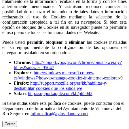
tratamiento de la información recabada en la forma y con los fines
anteriormente mencionados. Y asimismo reconoce conocer la
posibilidad de rechazar el tratamiento de tales datos o información
rechazando el uso de Cookies mediante la selección de la
configuración apropiada a tal fin en su navegador. Si bien esta
opción de bloqueo de Cookies en su navegador puede no permitirle
el uso pleno de todas las funcionalidades del Website.
Puede usted
permitir,
bloquear
o
eliminar
las cookies instaladas
en su equipo mediante la configuración de las opciones del
navegador instalado en su ordenador:
Chrome
:
http://support.google.com/chrome/bin/answer.py?
hl=es&answer=95647
Explorer
:
http://windows.microsoft.com/es-
es/windows7/how-to-manage-cookies-in-internet-explorer-9
Firefox
:
http://support.mozilla.org/es/kb/habilitar-y-
deshabilitar-cookies-que-los-sitios-we
Safari
:
http://support.apple.com/kb/ph5042
Si tiene dudas sobre esta política de cookies, puede contactar con el
Departamento de Informática del Ayuntamiento de Villanueva del
Río Segura en
informatica@aytovillanueva.net
Cerrar