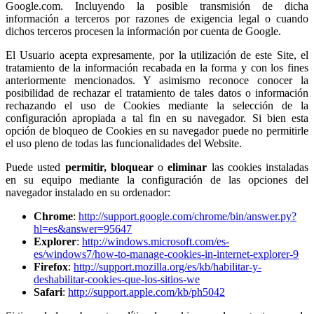
Google.com. Incluyendo la posible transmisión de dicha
información a terceros por razones de exigencia legal o cuando
dichos terceros procesen la información por cuenta de Google.
El Usuario acepta expresamente, por la utilización de este Site, el
tratamiento de la información recabada en la forma y con los fines
anteriormente mencionados. Y asimismo reconoce conocer la
posibilidad de rechazar el tratamiento de tales datos o información
rechazando el uso de Cookies mediante la selección de la
configuración apropiada a tal fin en su navegador. Si bien esta
opción de bloqueo de Cookies en su navegador puede no permitirle
el uso pleno de todas las funcionalidades del Website.
Puede usted
permitir,
bloquear
o
eliminar
las cookies instaladas
en su equipo mediante la configuración de las opciones del
navegador instalado en su ordenador:
Chrome
:
http://support.google.com/chrome/bin/answer.py?
hl=es&answer=95647
Explorer
:
http://windows.microsoft.com/es-
es/windows7/how-to-manage-cookies-in-internet-explorer-9
Firefox
:
http://support.mozilla.org/es/kb/habilitar-y-
deshabilitar-cookies-que-los-sitios-we
Safari
:
http://support.apple.com/kb/ph5042