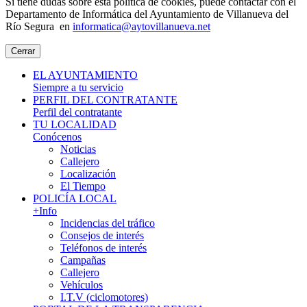
Si tiene dudas sobre esta política de cookies, puede contactar con el
Departamento de Informática del Ayuntamiento de Villanueva del
Río Segura en
informatica@aytovillanueva.net
Cerrar
EL AYUNTAMIENTO
Siempre a tu servicio
PERFIL DEL CONTRATANTE
Perfil del contratante
TU LOCALIDAD
Conócenos
Noticias
Callejero
Localización
El Tiempo
POLICÍA LOCAL
+Info
Incidencias del tráfico
Consejos de interés
Teléfonos de interés
Campañas
Callejero
Vehículos
I.T.V (ciclomotores)