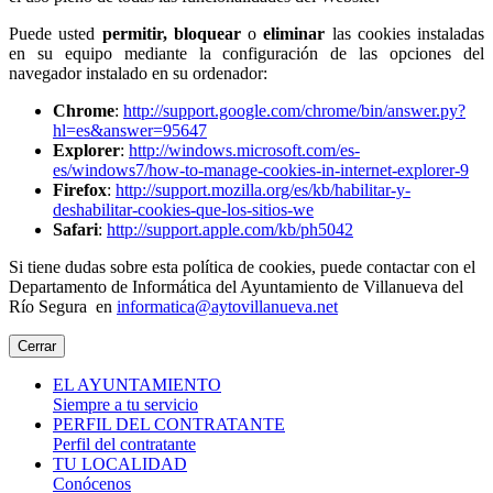
Puede usted
permitir,
bloquear
o
eliminar
las cookies instaladas
en su equipo mediante la configuración de las opciones del
navegador instalado en su ordenador:
Chrome
:
http://support.google.com/chrome/bin/answer.py?
hl=es&answer=95647
Explorer
:
http://windows.microsoft.com/es-
es/windows7/how-to-manage-cookies-in-internet-explorer-9
Firefox
:
http://support.mozilla.org/es/kb/habilitar-y-
deshabilitar-cookies-que-los-sitios-we
Safari
:
http://support.apple.com/kb/ph5042
Si tiene dudas sobre esta política de cookies, puede contactar con el
Departamento de Informática del Ayuntamiento de Villanueva del
Río Segura en
informatica@aytovillanueva.net
Cerrar
EL AYUNTAMIENTO
Siempre a tu servicio
PERFIL DEL CONTRATANTE
Perfil del contratante
TU LOCALIDAD
Conócenos