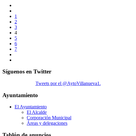
1
2
3
4
5
6
7
Síguenos en Twitter
Tweets por el @AytoVillanueva1.
Ayuntamiento
El Ayuntamiento
El Alcalde
Corporación Municipal
Áreas y delegaciones
Tablón de anuncios