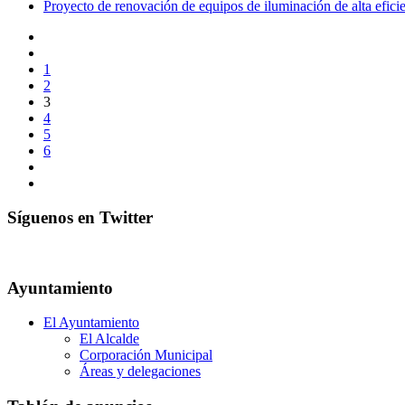
Proyecto de renovación de equipos de iluminación de alta efici
1
2
3
4
5
6
Síguenos en Twitter
Ayuntamiento
El Ayuntamiento
El Alcalde
Corporación Municipal
Áreas y delegaciones