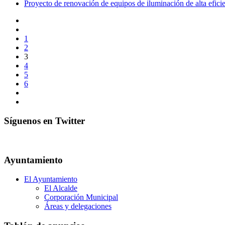
Proyecto de renovación de equipos de iluminación de alta efici
1
2
3
4
5
6
Síguenos en Twitter
Ayuntamiento
El Ayuntamiento
El Alcalde
Corporación Municipal
Áreas y delegaciones